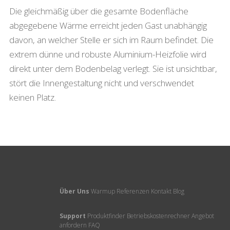
Die gleichmäßig über die gesamte Bodenfläche
abgegebene Wärme erreicht jeden Gast unabhängig
davon, an welcher Stelle er sich im Raum befindet. Die
extrem dünne und robuste Aluminium-Heizfolie wird
direkt unter dem Bodenbelag verlegt. Sie ist unsichtbar,
stört die Innengestaltung nicht und verschwendet
keinen Platz.
Über Uns
Warmup
Referenzen
Kontakt
Blog
Support
Produktfinder
Betriebskostenrechner
Angebot
anfordern
FAQ