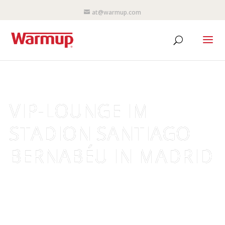
at@warmup.com
VIP-LOUNGE IM
STADION SANTIAGO
BERNABÉU IN MADRID