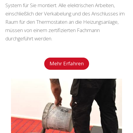
System für Sie montiert. Alle elektrischen Arbeiten,
einschließlich der Verkabelung und des Anschlusses im
Raum für den Thermostaten an die Heizungsanlage,
müssen von einem zertifizierten Fachmann
durchgeführt werden.
Mehr Erfahren