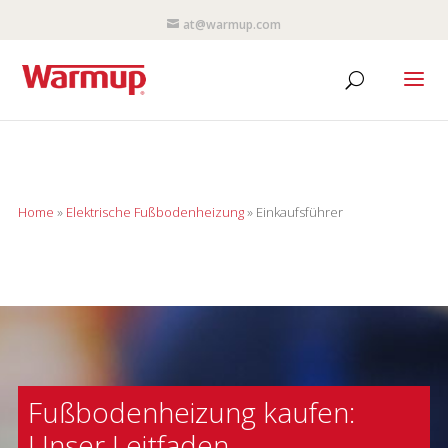
at@warmup.com
Home
»
Elektrische Fußbodenheizung
»
Einkaufsführer
Fußbodenheizung kaufen:
Unser Leitfaden