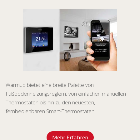
Warmup bietet eine breite Palette von
Fußbodenheizungsreglern, von einfachen manuellen
Thermostaten bis hin zu den neuesten,
fernbedienbaren Smart-Thermostaten.
Mehr Erfahren