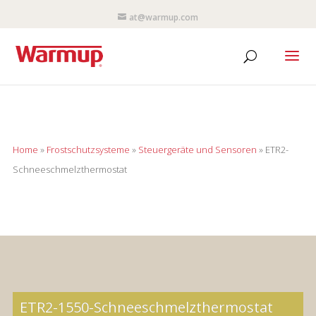
at@warmup.com
Home
»
Frostschutzsysteme
»
Steuergeräte und Sensoren
»
ETR2-
Schneeschmelzthermostat
ETR2-1550-Schneeschmelzthermostat